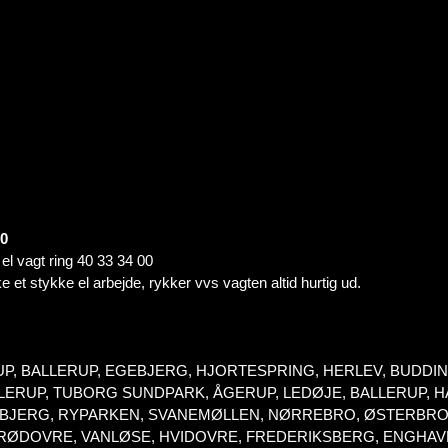
00
t el vagt ring 40 33 34 00
e et stykke el arbejde, rykker vvs vagten altid hurtig ud.
UP, BALLERUP, EGEBJERG, HJORTESPRING, HERLEV, BUDD
RUP, TUBORG SUNDPARK, ÅGERUP, LEDØJE, BALLERUP, HA
SPEBJERG, RYPARKEN, SVANEMØLLEN, NØRREBRO, ØSTERBRO
 RØDOVRE, VANLØSE, HVIDOVRE, FREDERIKSBERG, ENGHA