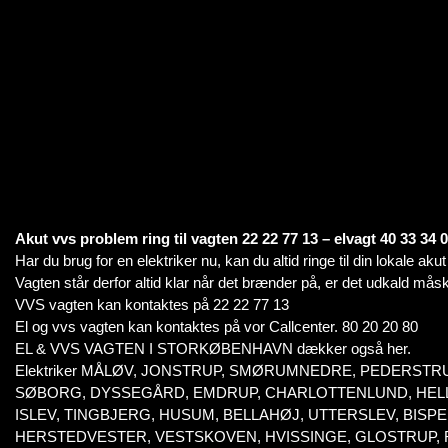
Akut vvs problem ring til vagten 22 22 77 13 – elvagt 40 33 34 
Har du brug for en elektriker nu, kan du altid ringe til din lokale aku
Vagten står derfor altid klar når det brænder på, er det udkald måsk
VVS vagten kan kontaktes på 22 22 77 13
El og vvs vagten kan kontaktes på vor Callcenter. 80 20 20 80
EL & VVS VAGTEN I STORKØBENHAVN dækker også her.
Elektriker MÅLØV, JONSTRUP, SMØRUMNEDRE, PEDERSTR
SØBORG, DYSSEGÅRD, EMDRUP, CHARLOTTENLUND, HELLE
ISLEV, TINGBJERG, HUSUM, BELLAHØJ, UTTERSLEV, BI
HERSTEDVESTER, VESTSKOVEN, HVISSINGE, GLOSTRUP,