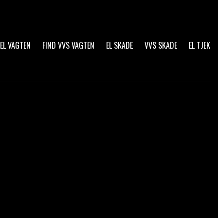
 EL VAGTEN
FIND VVS VAGTEN
EL SKADE
VVS SKADE
EL TJEK